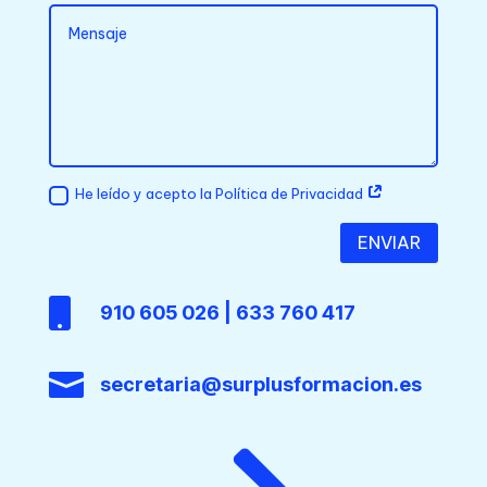
He leído y acepto la Política de Privacidad
ENVIAR

910 605 026 | 633 760 417

secretaria@surplusformacion.es