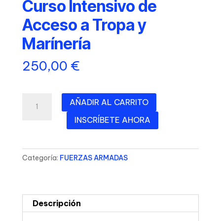
Curso Intensivo de
Acceso a Tropa y
Marínería
250,00
€
Curso
AÑADIR AL CARRITO
Intensivo
INSCRÍBETE AHORA
de
Acceso
a
Tropa
Categoría:
FUERZAS ARMADAS
y
Marínería
cantidad
Descripción