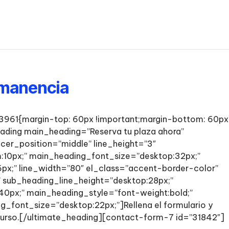
rmanencia
61{margin-top: 60px !important;margin-bottom: 60px
ading main_heading=”Reserva tu plaza ahora”
acer_position=”middle” line_height=”3″
10px;” main_heading_font_size=”desktop:32px;”
px;” line_width=”80″ el_class=”accent-border-color”
sub_heading_line_height=”desktop:28px;”
0px;” main_heading_style=”font-weight:bold;”
_font_size=”desktop:22px;”]Rellena el formulario y
o curso.[/ultimate_heading][contact-form-7 id=”31842″]