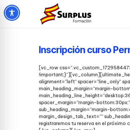
Inscripción curso Pe
[vc_row css=”.vc_custom_17295844739
!important;}”][vc_column][ultimate_he
alignment=”left” spacer=”line_only” sp
main_heading_margin=”margin-bottom:
main_heading_line_height=”desktop:36
spacer_margin=”margin-bottom:30px;” 
sub_heading_margin=”margin-bottom:4
margin_design_tab_text=”” sub_heading
registraremos tu reserva en el próxim