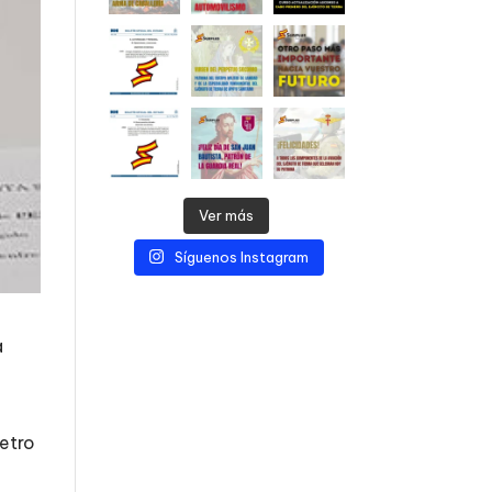
Ver más
Síguenos Instagram
a
etro